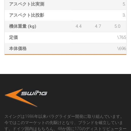
アスペクト比実測
5.1
アスペクト比投影
3.9
機体重量 (kg)
4.4
4.7
5.0
定価
\765,6
本体価格
\696,0
スイングは1986年以来パラグライダー開発に取り組んでいます。
今ではこのマーケットの先駆けとなり、ブランドを確立していま
す。ドイツ国内はもちろん、48か国に170のディストリビューター