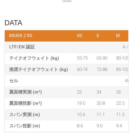
Gold
DATA
MIURA 2 RS
XS
S
M
LTF/EN 認証
A / B
テイクオフウェイト (kg)
55-75
65-90
80-105
推奨テイクオフウェイト (kg)
60-74
72-88
85-102
セル
48
翼面積実測 (m²)
22
24
26
翼面積投影 (m²)
19.0
20.8
22.5
スパン実測 (m)
10.6
11.1
11.5
スパン投影 (m)
8.6
9.0
9.4