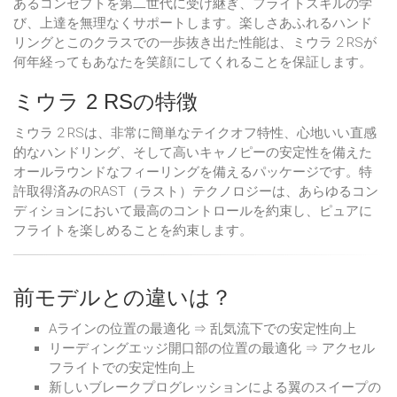
あるコンセプトを第二世代に受け継ぎ、フライトスキルの学
び、上達を無理なくサポートします。楽しさあふれるハンド
リングとこのクラスでの一歩抜き出た性能は、ミウラ 2 RSが
何年経ってもあなたを笑顔にしてくれることを保証します。
ミウラ 2 RSの特徴
ミウラ 2 RSは、非常に簡単なテイクオフ特性、心地いい直感
的なハンドリング、そして高いキャノピーの安定性を備えた
オールラウンドなフィーリングを備えるパッケージです。特
許取得済みのRAST（ラスト）テクノロジーは、あらゆるコン
ディションにおいて最高のコントロールを約束し、ピュアに
フライトを楽しめることを約束します。
前モデルとの違いは？
Aラインの位置の最適化 ⇒ 乱気流下での安定性向上
リーディングエッジ開口部の位置の最適化 ⇒ アクセル
フライトでの安定性向上
新しいブレークプログレッションによる翼のスイープの