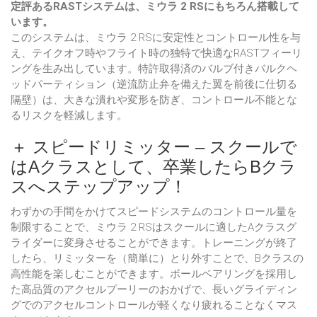
定評あるRASTシステムは、ミウラ 2 RSにもちろん搭載して
います。
このシステムは、ミウラ 2 RSに安定性とコントロール性を与
え、テイクオフ時やフライト時の独特で快適なRASTフィーリ
ングを生み出しています。特許取得済のバルブ付きバルクヘ
ッドパーティション（逆流防止弁を備えた翼を前後に仕切る
隔壁）は、大きな潰れや変形を防ぎ、コントロール不能とな
るリスクを軽減します。
＋ スピードリミッター – スクールで
はAクラスとして、卒業したらBクラ
スへステップアップ！
わずかの手間をかけてスピードシステムのコントロール量を
制限することで、ミウラ 2 RSはスクールに適したAクラスグ
ライダーに変身させることができます。トレーニングが終了
したら、リミッターを（簡単に）とり外すことで、Bクラスの
高性能を楽しむことができます。ボールベアリングを採用し
た高品質のアクセルプーリーのおかげで、長いグライディン
グでのアクセルコントロールが軽くなり疲れることなくマス