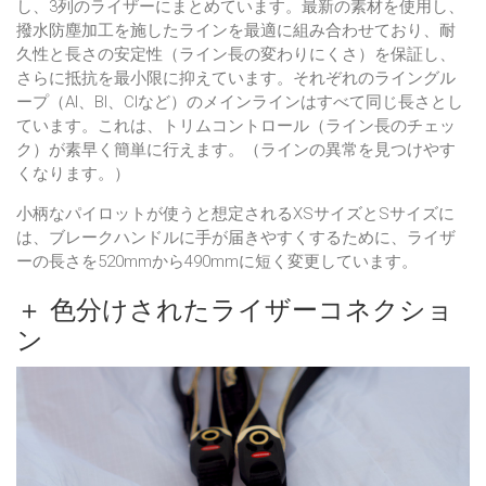
し、3列のライザーにまとめています。最新の素材を使用し、
撥水防塵加工を施したラインを最適に組み合わせており、耐
久性と長さの安定性（ライン長の変わりにくさ）を保証し、
さらに抵抗を最小限に抑えています。それぞれのライングル
ープ（AI、BI、CIなど）のメインラインはすべて同じ長さとし
ています。これは、トリムコントロール（ライン長のチェッ
ク）が素早く簡単に行えます。（ラインの異常を見つけやす
くなります。）
小柄なパイロットが使うと想定されるXSサイズとSサイズに
は、ブレークハンドルに手が届きやすくするために、ライザ
ーの長さを520mmから490mmに短く変更しています。
＋ 色分けされたライザーコネクショ
ン