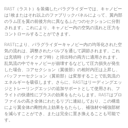
RAST（ラスト）を装備したパラグライダーでは、キャノピー
は1枚またはそれ以上のファブリックパネルによって、翼内部
のラム圧を翼の前後方向に異なるふたつのセクションに分割
されます。これにより、キャノピー内の空気の流れと圧力を
コントロールすることができます。
RASTにより、パラグライダーキャノピー内の均等化された空
気の流れは、調整されたバルブを通して調節されます。これ
は充填時（テイクオフ時）と排出時の両方に適用されます。
乱気流の中でキャノピーが崩壊するなどして圧力損失が発生
した場合、コアセクション（翼後部）の相対内圧は上昇し、
バッファーセクション（翼前部）は変形することで乱気流の
エネルギーを吸収します。さらに、RASTはリーディングエッ
ジとトレーリングエッジの追加サポートとして使用され、フ
ライトの快適性にプラスの効果をもたらします。RASTはプロ
ファイルの高さ全体にわたるリブに連結しており、この構造
により翼全体の剛性向上効果をもたらし、補強材や補強部材
を減らすことができ、または完全に置き換えることも可能で
す。