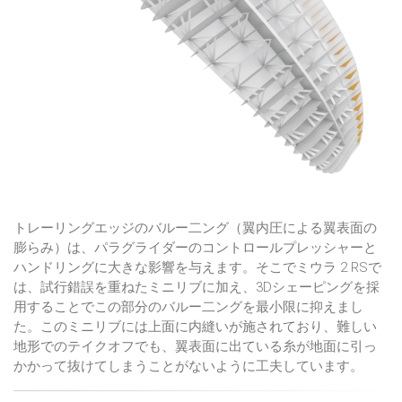
トレーリングエッジのバルー二ング（翼内圧による翼表面の
膨らみ）は、パラグライダーのコントロールプレッシャーと
ハンドリングに大きな影響を与えます。そこでミウラ 2 RSで
は、試行錯誤を重ねたミニリブに加え、3Dシェーピングを採
用することでこの部分のバルー二ングを最小限に抑えまし
た。このミニリブには上面に内縫いが施されており、難しい
地形でのテイクオフでも、翼表面に出ている糸が地面に引っ
かかって抜けてしまうことがないように工夫しています。