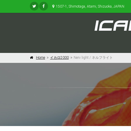
1507-1, Shimotaga, Atami, Shizuoka, JAPAN
Home
イカロ2000
Nerv light / ネルフライト