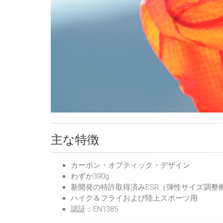
主な特徴
カーボン・オプティック・デザイン
わずか390g
新開発の特許取得済みESR（弾性サイズ調整
ハイク＆フライおよび陸上スポーツ用
認証：EN1385