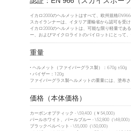
認証：EN 966（スカイスポ
イカロ2000のヘルメットはすべて、欧州規格EN
スカイランナーは、イタリア運輸省から認可を受け
イカロ2000のヘルメットは、可能な限り軽量で
ー、およびマイクロライトのパイロットにとって、
重量
• ヘルメット（ファイバーグラス製）：670g ±50g
• バイザー：120g
ファイバーグラス製ヘルメットの重量には、塗布さ
価格（本体価格）
カーボンオプティック - \59,400（￥54,000）
パールホワイト、パールブルー - \52,800（\48,000
ブラックベルベット - \55,000（\50,000）