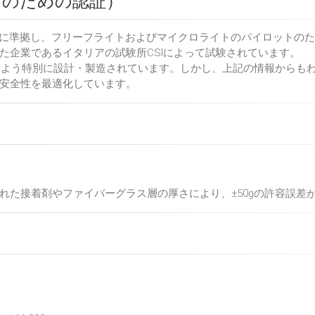
ーツのための認証）
966に準拠し、フリーフライトおよびマイクロライトのパイロットの
た企業であるイタリアの試験所CSIによって試験されています。
あるよう特別に設計・製造されています。しかし、上記の情報からも
安全性を最適化しています。
れた接着剤やファイバーグラス層の厚さにより、±50gの許容誤差
）